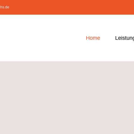
chs.de
Home
Leistun